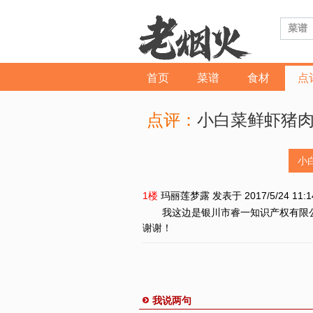
首页
菜谱
食材
点
点评：
小白菜鲜虾猪
小
1楼
玛丽莲梦露
发表于 2017/5/24 11:
我这边是银川市睿一知识产权有限
谢谢！
我说两句