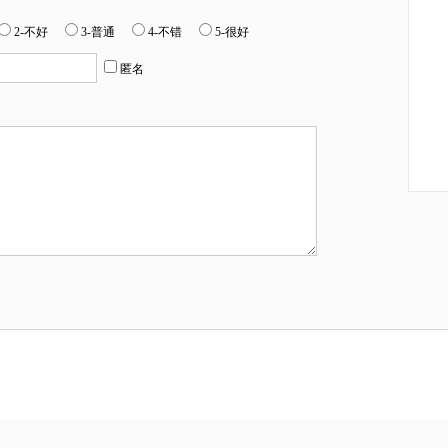
2-不好
3-普通
4-不错
5-很好
匿名