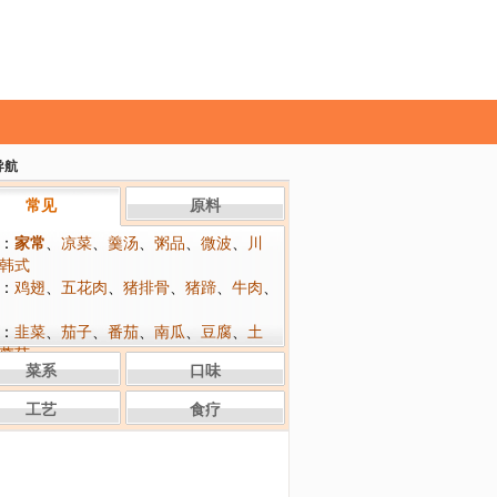
导航
常见
原料
：
家常
、
凉菜
、
羹汤
、
粥品
、
微波
、
川
韩式
：
鸡翅
、
五花肉
、
猪排骨
、
猪蹄
、
牛肉
、
：
韭菜
、
茄子
、
番茄
、
南瓜
、
豆腐
、
土
蘑菇
菜系
口味
：
咸香
、
咸鲜
、
清淡
、
微辣
、
麻辣
、
酸
酸甜
工艺
食疗
：
炒
、
烧
、
炸
、
溜
、
炖
、
拌
、
烤
、
多图
、