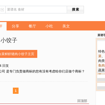
评
分享
餐厅
小吃
美文
菜谱
肉小饺子
特色
白菜鲜虾猪肉小饺子主页
菜
、
肉类
鱼肉
14
回复
蔬菜
公司 是专门负责做商标的您有没有考虑给你们店做个商标？
豆
、
口味
辣
、
工艺
1
视频
回顶部