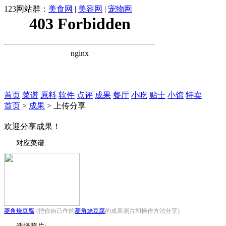
123网站群：
美食网
|
美容网
|
宠物网
首页
菜谱
原料
软件
点评
成果
餐厅
小吃
贴士
小馆
特卖
首页
>
成果
> 上传分享
欢迎分享成果！
对应菜谱:
菱角烧豆腐
(把你自己作的
菱角烧豆腐
的成果照片和操作方法分享)