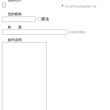
选择照片:
*
可以用手机把成果拍下来
您的昵称:
匿名
标 题:
对成果的概括
操作说明: