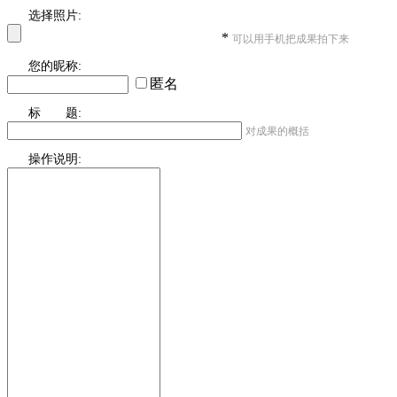
选择照片:
*
可以用手机把成果拍下来
您的昵称:
匿名
标 题:
对成果的概括
操作说明: