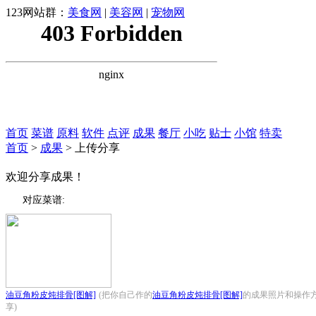
123网站群：
美食网
|
美容网
|
宠物网
首页
菜谱
原料
软件
点评
成果
餐厅
小吃
贴士
小馆
特卖
首页
>
成果
> 上传分享
欢迎分享成果！
对应菜谱:
油豆角粉皮炖排骨[图解]
(把你自己作的
油豆角粉皮炖排骨[图解]
的成果照片和操作
享)