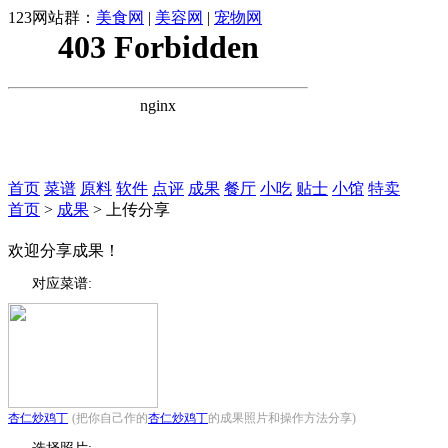
123网站群：
美食网
|
美容网
|
宠物网
首页
菜谱
原料
软件
点评
成果
餐厅
小吃
贴士
小馆
特卖
首页
>
成果
> 上传分享
欢迎分享成果！
对应菜谱:
杏仁炒鸡丁
(把你自己作的
杏仁炒鸡丁
的成果照片和操作方法分享)