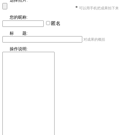
选择照片:
*
可以用手机把成果拍下来
您的昵称:
匿名
标 题:
对成果的概括
操作说明: