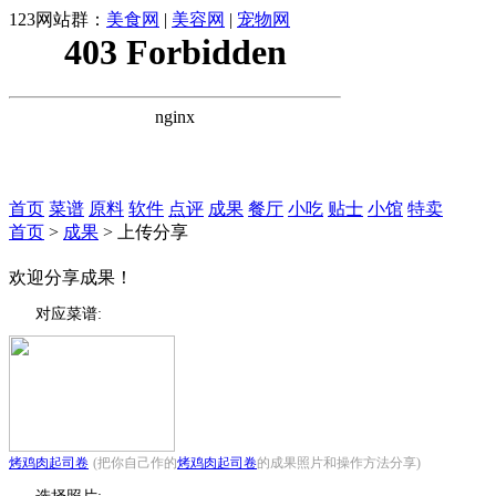
123网站群：
美食网
|
美容网
|
宠物网
首页
菜谱
原料
软件
点评
成果
餐厅
小吃
贴士
小馆
特卖
首页
>
成果
> 上传分享
欢迎分享成果！
对应菜谱:
烤鸡肉起司卷
(把你自己作的
烤鸡肉起司卷
的成果照片和操作方法分享)