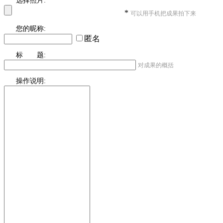
选择照片:
*
可以用手机把成果拍下来
您的昵称:
匿名
标 题:
对成果的概括
操作说明: