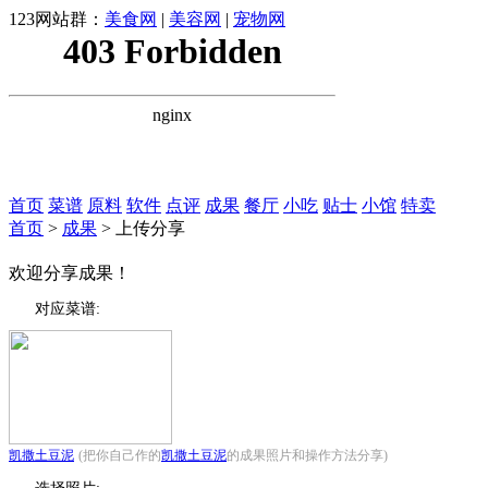
123网站群：
美食网
|
美容网
|
宠物网
首页
菜谱
原料
软件
点评
成果
餐厅
小吃
贴士
小馆
特卖
首页
>
成果
> 上传分享
欢迎分享成果！
对应菜谱:
凯撒土豆泥
(把你自己作的
凯撒土豆泥
的成果照片和操作方法分享)