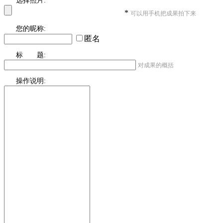
选择照片:
*
可以用手机把成果拍下来
您的昵称:
匿名
标 题:
对成果的概括
操作说明: