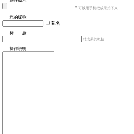
选择照片:
*
可以用手机把成果拍下来
您的昵称:
匿名
标 题:
对成果的概括
操作说明: