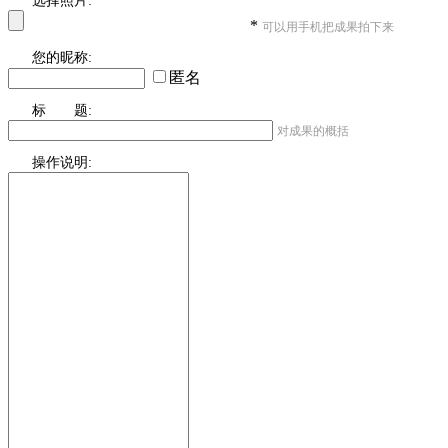
选择照片:
*
可以用手机把成果拍下来
您的昵称:
匿名
标 题:
对成果的概括
操作说明: