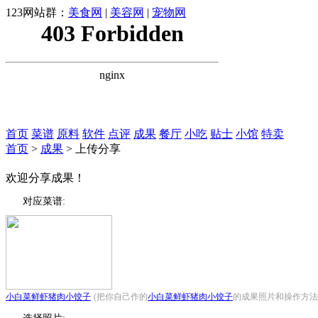
123网站群：
美食网
|
美容网
|
宠物网
首页
菜谱
原料
软件
点评
成果
餐厅
小吃
贴士
小馆
特卖
首页
>
成果
> 上传分享
欢迎分享成果！
对应菜谱:
小白菜鲜虾猪肉小饺子
(把你自己作的
小白菜鲜虾猪肉小饺子
的成果照片和操作方法