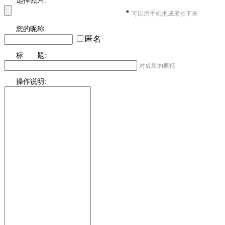
选择照片:
*
可以用手机把成果拍下来
您的昵称:
匿名
标 题:
对成果的概括
操作说明: