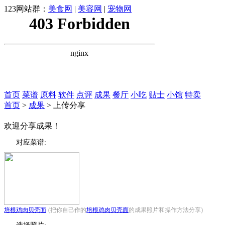
123网站群：
美食网
|
美容网
|
宠物网
首页
菜谱
原料
软件
点评
成果
餐厅
小吃
贴士
小馆
特卖
首页
>
成果
> 上传分享
欢迎分享成果！
对应菜谱:
培根鸡肉贝壳面
(把你自己作的
培根鸡肉贝壳面
的成果照片和操作方法分享)